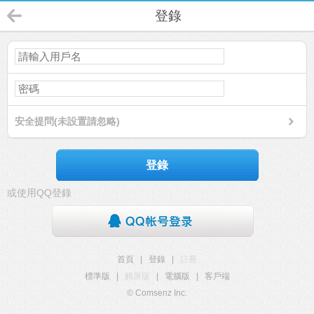
登錄
安全提問(未設置請忽略)
登錄
或使用QQ登錄
首頁
|
登錄
|
註冊
標準版
|
觸屏版
|
電腦版
|
客戶端
© Comsenz Inc.