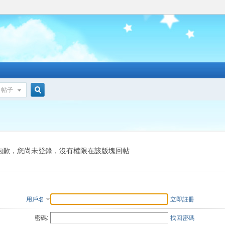
帖子
搜
索
抱歉，您尚未登錄，沒有權限在該版塊回帖
用戶名
立即註冊
密碼:
找回密碼