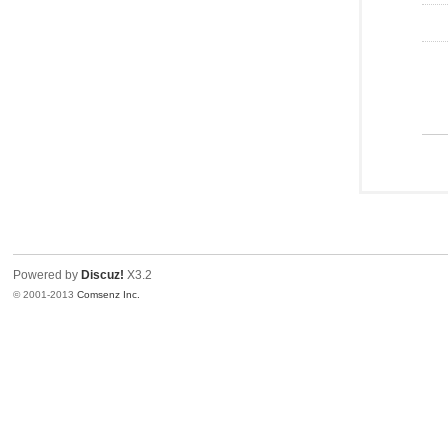
Powered by
Discuz!
X3.2
© 2001-2013
Comsenz Inc.