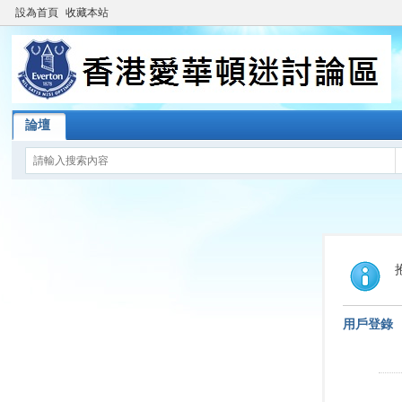
設為首頁
收藏本站
論壇
用戶登錄