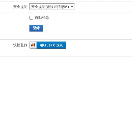
安全提問:
自動登錄
登錄
快捷登錄: