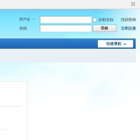
用戶名
自動登錄
找回密碼
登錄
密碼
立即註冊
快捷導航