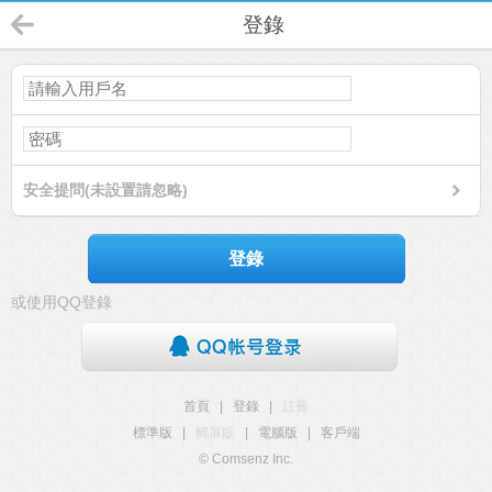
登錄
安全提問(未設置請忽略)
登錄
或使用QQ登錄
首頁
|
登錄
|
註冊
標準版
|
觸屏版
|
電腦版
|
客戶端
© Comsenz Inc.