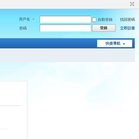
用戶名
自動登錄
找回密碼
登錄
密碼
立即註冊
快捷導航