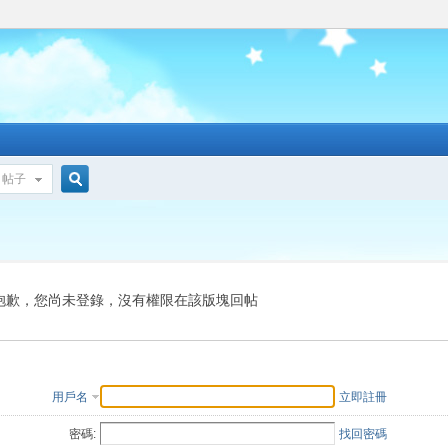
帖子
搜
索
抱歉，您尚未登錄，沒有權限在該版塊回帖
用戶名
立即註冊
密碼:
找回密碼