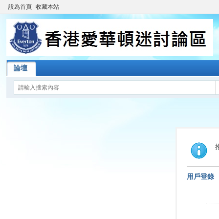
設為首頁
收藏本站
論壇
用戶登錄