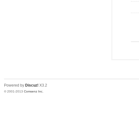
Powered by
Discuz!
X3.2
© 2001-2013
Comsenz Inc.