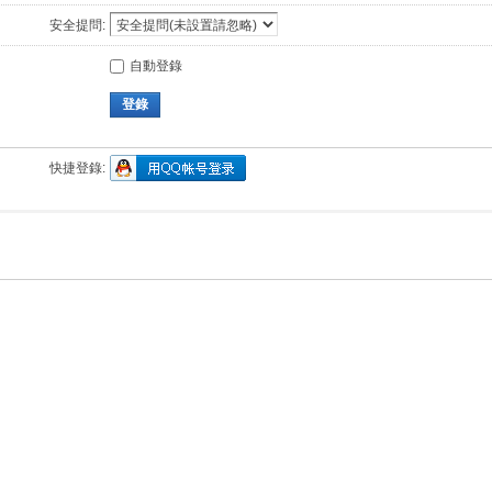
安全提問:
自動登錄
登錄
快捷登錄: