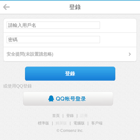
登錄
安全提問(未設置請忽略)
登錄
或使用QQ登錄
首頁
|
登錄
|
註冊
標準版
|
觸屏版
|
電腦版
|
客戶端
© Comsenz Inc.