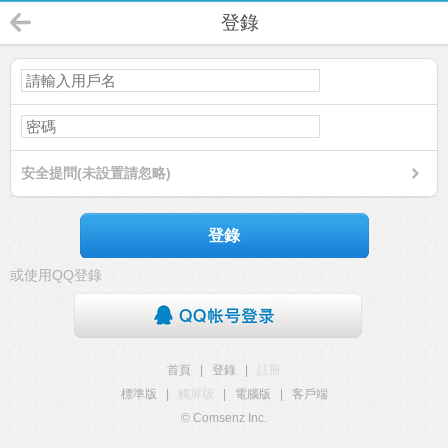
登錄
安全提問(未設置請忽略)
登錄
或使用QQ登錄
首頁
|
登錄
|
註冊
標準版
|
觸屏版
|
電腦版
|
客戶端
© Comsenz Inc.