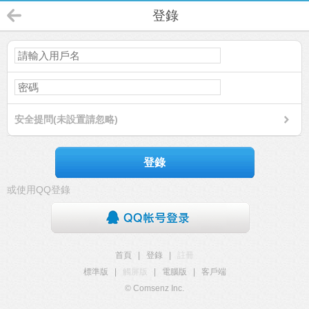
登錄
安全提問(未設置請忽略)
登錄
或使用QQ登錄
首頁
|
登錄
|
註冊
標準版
|
觸屏版
|
電腦版
|
客戶端
© Comsenz Inc.