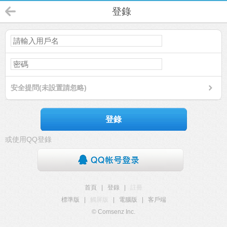
登錄
安全提問(未設置請忽略)
登錄
或使用QQ登錄
首頁
|
登錄
|
註冊
標準版
|
觸屏版
|
電腦版
|
客戶端
© Comsenz Inc.