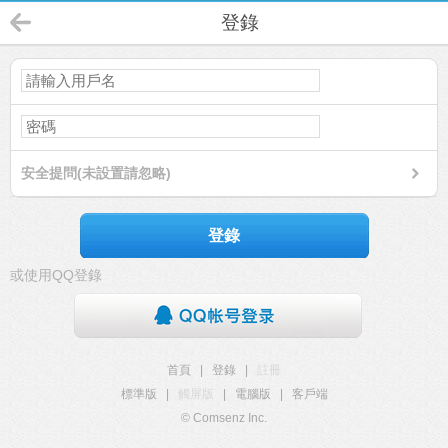
登錄
安全提問(未設置請忽略)
登錄
或使用QQ登錄
首頁
|
登錄
|
註冊
標準版
|
觸屏版
|
電腦版
|
客戶端
© Comsenz Inc.