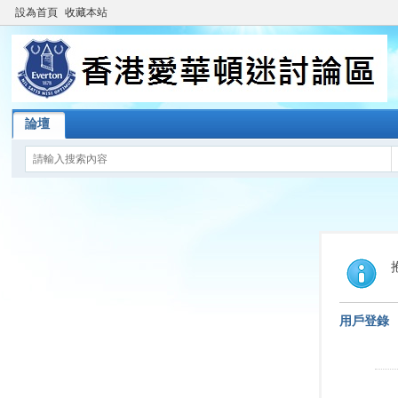
設為首頁
收藏本站
論壇
用戶登錄