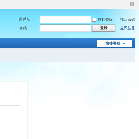
用戶名
自動登錄
找回密碼
登錄
密碼
立即註冊
快捷導航