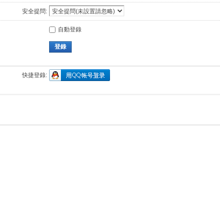
安全提問:
自動登錄
登錄
快捷登錄: