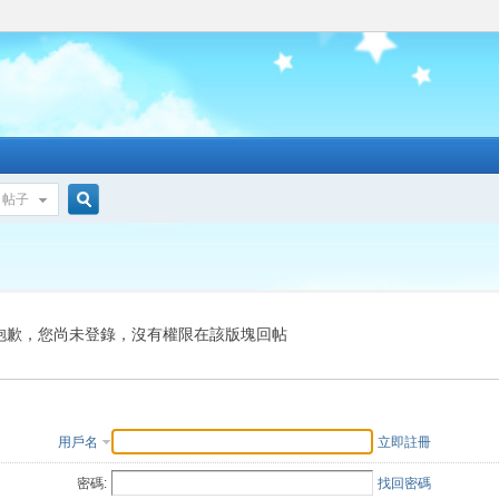
帖子
搜
索
抱歉，您尚未登錄，沒有權限在該版塊回帖
用戶名
立即註冊
密碼:
找回密碼