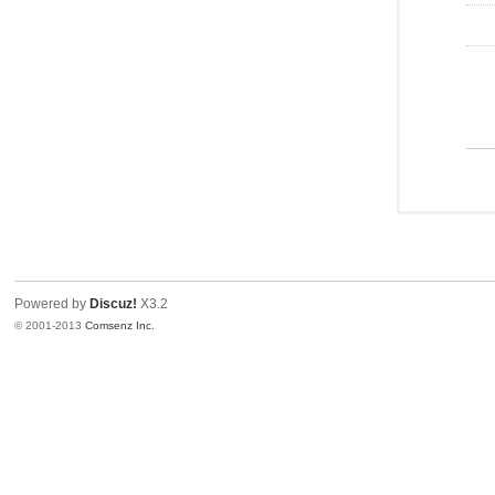
Powered by
Discuz!
X3.2
© 2001-2013
Comsenz Inc.