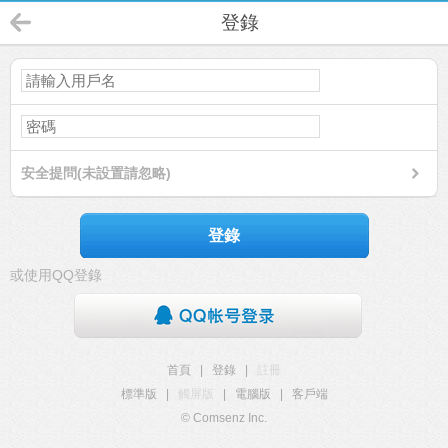
登錄
安全提問(未設置請忽略)
登錄
或使用QQ登錄
首頁
|
登錄
|
註冊
標準版
|
觸屏版
|
電腦版
|
客戶端
© Comsenz Inc.