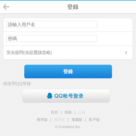
登錄
安全提問(未設置請忽略)
登錄
或使用QQ登錄
首頁
|
登錄
|
註冊
標準版
|
觸屏版
|
電腦版
|
客戶端
© Comsenz Inc.