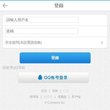
登錄
安全提問(未設置請忽略)
登錄
或使用QQ登錄
首頁
|
登錄
|
註冊
標準版
|
觸屏版
|
電腦版
|
客戶端
© Comsenz Inc.