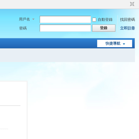
用戶名
自動登錄
找回密碼
登錄
密碼
立即註冊
快捷導航