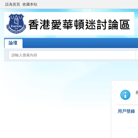
設為首頁
收藏本站
論壇
用戶登錄