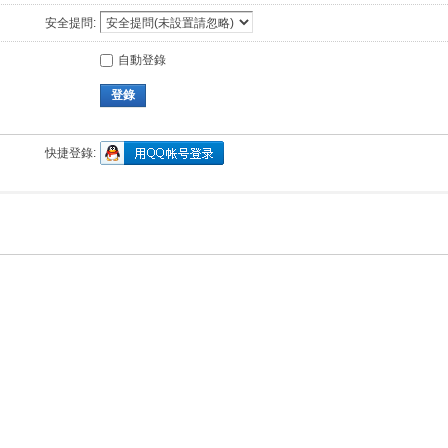
安全提問:
自動登錄
登錄
快捷登錄: