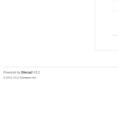
Powered by
Discuz!
X3.2
© 2001-2013
Comsenz Inc.