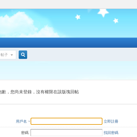
帖子
搜
索
抱歉，您尚未登錄，沒有權限在該版塊回帖
用戶名
立即註冊
密碼:
找回密碼