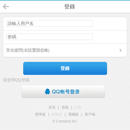
登錄
安全提問(未設置請忽略)
登錄
或使用QQ登錄
首頁
|
登錄
|
註冊
標準版
|
觸屏版
|
電腦版
|
客戶端
© Comsenz Inc.