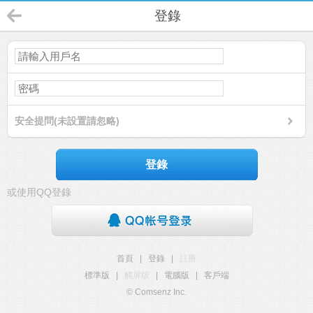
登錄
安全提問(未設置請忽略)
登錄
或使用QQ登錄
首頁
|
登錄
|
註冊
標準版
|
觸屏版
|
電腦版
|
客戶端
© Comsenz Inc.