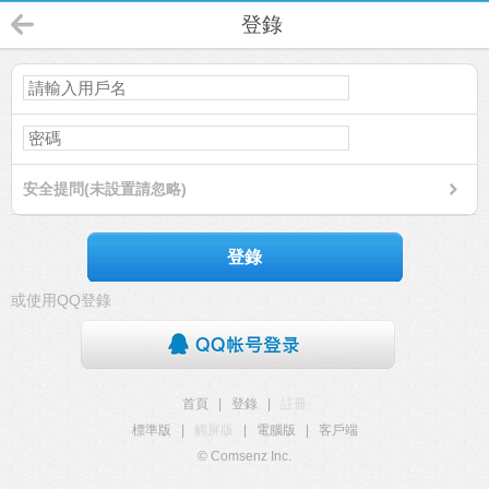
登錄
安全提問(未設置請忽略)
登錄
或使用QQ登錄
首頁
|
登錄
|
註冊
標準版
|
觸屏版
|
電腦版
|
客戶端
© Comsenz Inc.