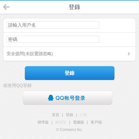
登錄
安全提問(未設置請忽略)
登錄
或使用QQ登錄
首頁
|
登錄
|
註冊
標準版
|
觸屏版
|
電腦版
|
客戶端
© Comsenz Inc.