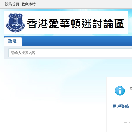
設為首頁
收藏本站
論壇
用戶登錄