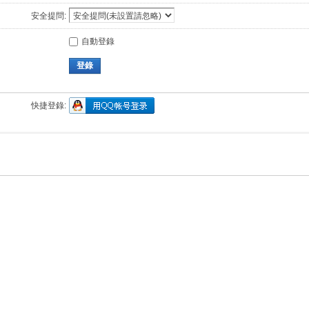
安全提問:
自動登錄
登錄
快捷登錄: