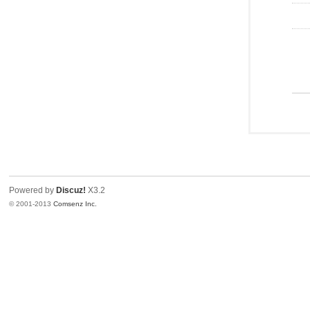
Powered by
Discuz!
X3.2
© 2001-2013
Comsenz Inc.