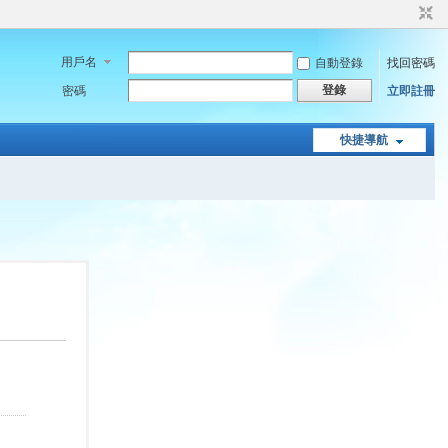
用戶名
自動登錄
找回密碼
登錄
密碼
立即註冊
快捷導航