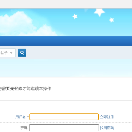
帖子
搜
索
您需要先登錄才能繼續本操作
用戶名
立即註冊
密碼:
找回密碼