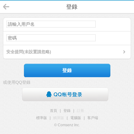
登錄
安全提問(未設置請忽略)
登錄
或使用QQ登錄
首頁
|
登錄
|
註冊
標準版
|
觸屏版
|
電腦版
|
客戶端
© Comsenz Inc.