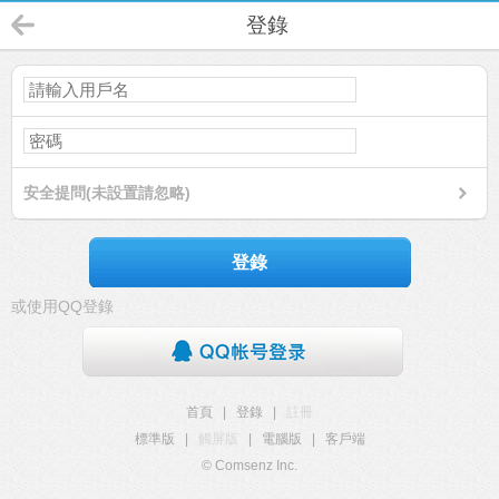
登錄
安全提問(未設置請忽略)
登錄
或使用QQ登錄
首頁
|
登錄
|
註冊
標準版
|
觸屏版
|
電腦版
|
客戶端
© Comsenz Inc.