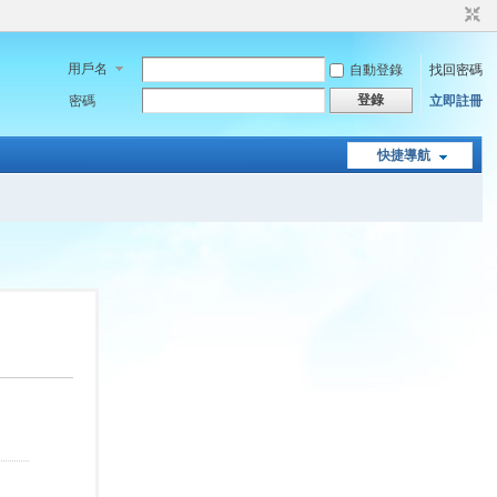
用戶名
自動登錄
找回密碼
登錄
密碼
立即註冊
快捷導航