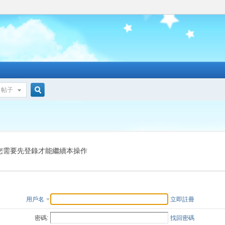
帖子
搜
索
您需要先登錄才能繼續本操作
用戶名
立即註冊
密碼:
找回密碼