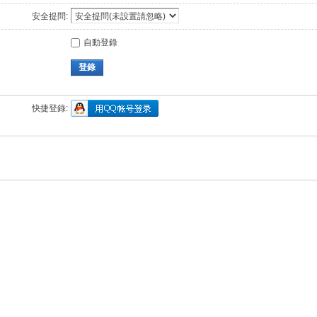
安全提問:
自動登錄
登錄
快捷登錄: