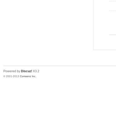
Powered by
Discuz!
X3.2
© 2001-2013
Comsenz Inc.