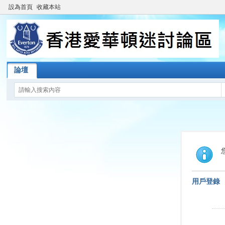
設為首頁
收藏本站
論壇
用戶登錄