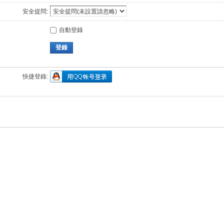
安全提問:
自動登錄
登錄
快捷登錄: