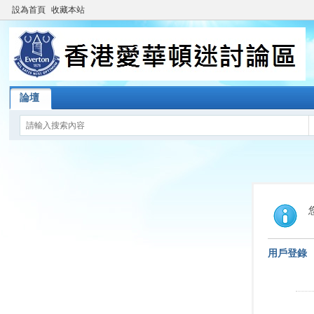
設為首頁
收藏本站
論壇
用戶登錄