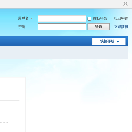
用戶名
自動登錄
找回密碼
登錄
密碼
立即註冊
快捷導航