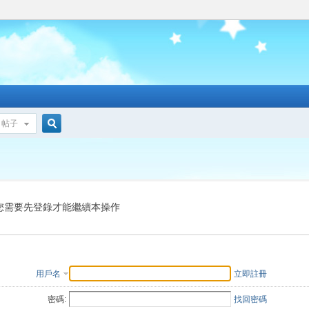
帖子
搜
索
您需要先登錄才能繼續本操作
用戶名
立即註冊
密碼:
找回密碼