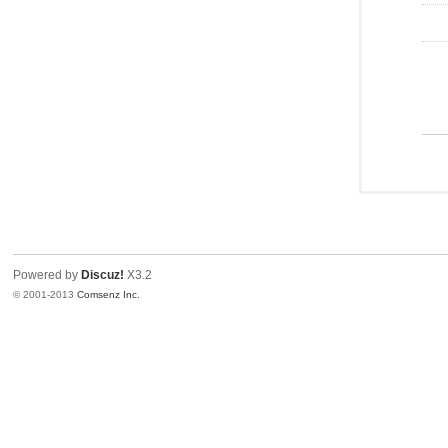
Powered by
Discuz!
X3.2
© 2001-2013
Comsenz Inc.