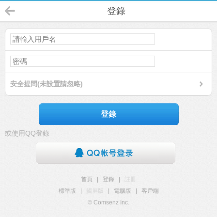
登錄
安全提問(未設置請忽略)
登錄
或使用QQ登錄
首頁
|
登錄
|
註冊
標準版
|
觸屏版
|
電腦版
|
客戶端
© Comsenz Inc.