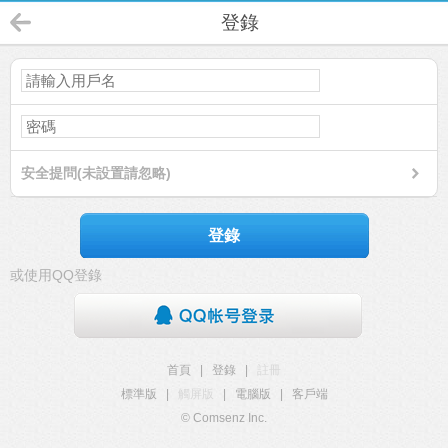
登錄
安全提問(未設置請忽略)
登錄
或使用QQ登錄
首頁
|
登錄
|
註冊
標準版
|
觸屏版
|
電腦版
|
客戶端
© Comsenz Inc.