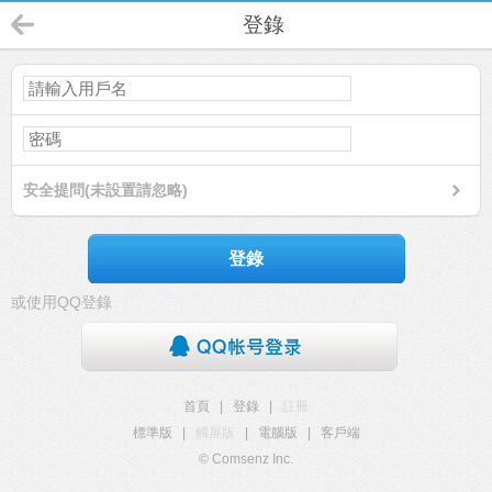
登錄
安全提問(未設置請忽略)
登錄
或使用QQ登錄
首頁
|
登錄
|
註冊
標準版
|
觸屏版
|
電腦版
|
客戶端
© Comsenz Inc.