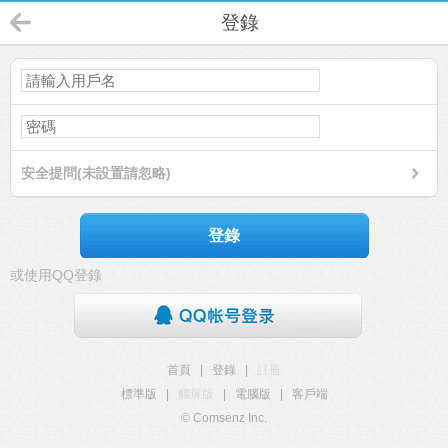
登錄
安全提問(未設置請忽略)
登錄
或使用QQ登錄
首頁
|
登錄
|
註冊
標準版
|
觸屏版
|
電腦版
|
客戶端
© Comsenz Inc.