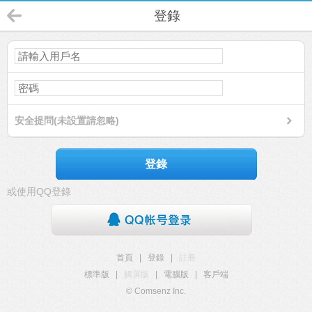
登錄
安全提問(未設置請忽略)
登錄
或使用QQ登錄
首頁
|
登錄
|
註冊
標準版
|
觸屏版
|
電腦版
|
客戶端
© Comsenz Inc.