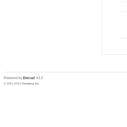
Powered by
Discuz!
X3.2
© 2001-2013
Comsenz Inc.