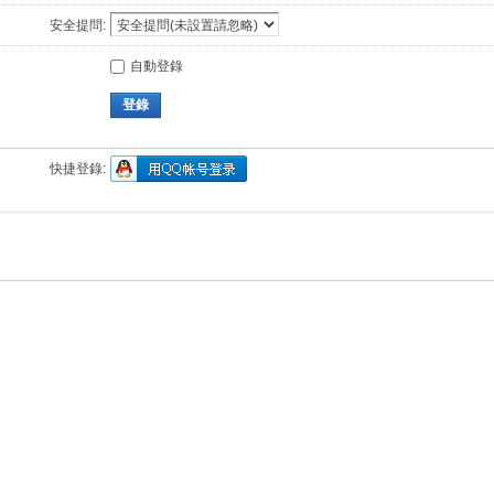
安全提問:
自動登錄
登錄
快捷登錄: