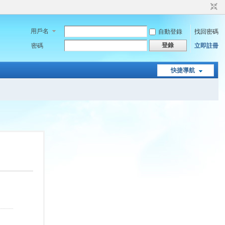
用戶名
自動登錄
找回密碼
登錄
密碼
立即註冊
快捷導航