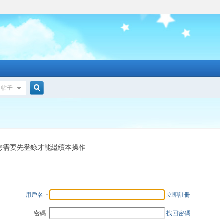
帖子
搜
索
您需要先登錄才能繼續本操作
用戶名
立即註冊
密碼:
找回密碼