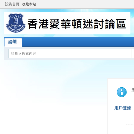
設為首頁
收藏本站
論壇
用戶登錄