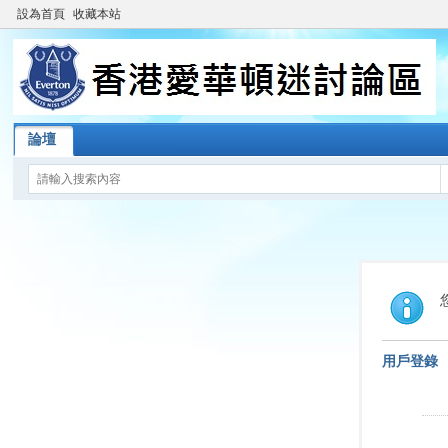
設為首頁
收藏本站
論壇
用戶登錄