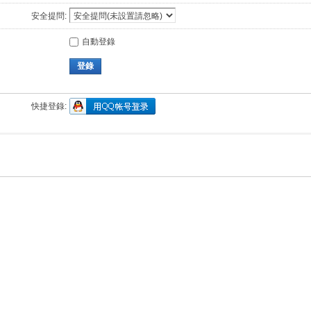
安全提問:
自動登錄
登錄
快捷登錄: