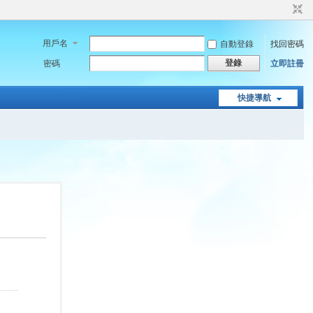
用戶名
自動登錄
找回密碼
登錄
密碼
立即註冊
快捷導航