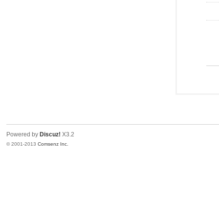
Powered by
Discuz!
X3.2
© 2001-2013
Comsenz Inc.