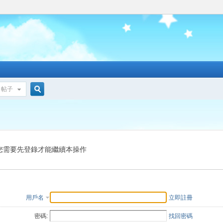
帖子
搜
索
您需要先登錄才能繼續本操作
用戶名
立即註冊
密碼:
找回密碼