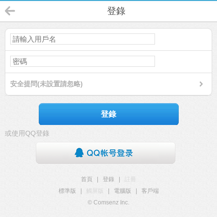
登錄
安全提問(未設置請忽略)
登錄
或使用QQ登錄
首頁
|
登錄
|
註冊
標準版
|
觸屏版
|
電腦版
|
客戶端
© Comsenz Inc.