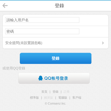
登錄
安全提問(未設置請忽略)
登錄
或使用QQ登錄
首頁
|
登錄
|
註冊
標準版
|
觸屏版
|
電腦版
|
客戶端
© Comsenz Inc.