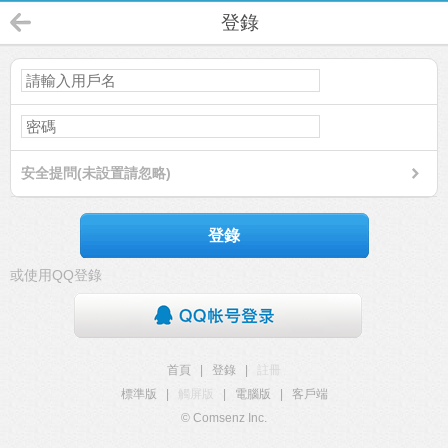
登錄
安全提問(未設置請忽略)
登錄
或使用QQ登錄
首頁
|
登錄
|
註冊
標準版
|
觸屏版
|
電腦版
|
客戶端
© Comsenz Inc.