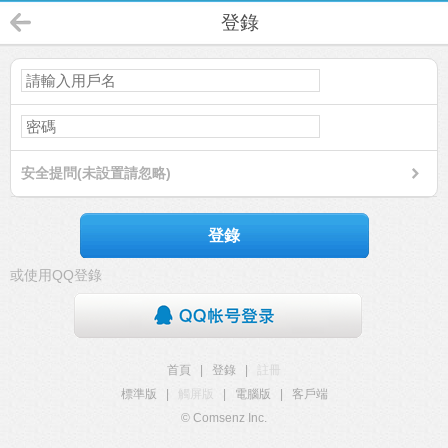
登錄
安全提問(未設置請忽略)
登錄
或使用QQ登錄
首頁
|
登錄
|
註冊
標準版
|
觸屏版
|
電腦版
|
客戶端
© Comsenz Inc.