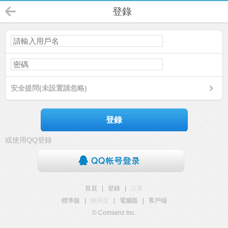
登錄
安全提問(未設置請忽略)
登錄
或使用QQ登錄
首頁
|
登錄
|
註冊
標準版
|
觸屏版
|
電腦版
|
客戶端
© Comsenz Inc.