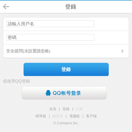
登錄
安全提問(未設置請忽略)
登錄
或使用QQ登錄
首頁
|
登錄
|
註冊
標準版
|
觸屏版
|
電腦版
|
客戶端
© Comsenz Inc.