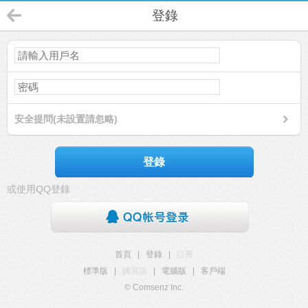
登錄
安全提問(未設置請忽略)
登錄
或使用QQ登錄
首頁
|
登錄
|
註冊
標準版
|
觸屏版
|
電腦版
|
客戶端
© Comsenz Inc.