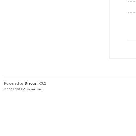
Powered by
Discuz!
X3.2
© 2001-2013
Comsenz Inc.