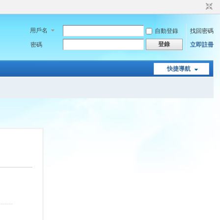
用戶名
自動登錄
找回密碼
登錄
密碼
立即註冊
快捷導航