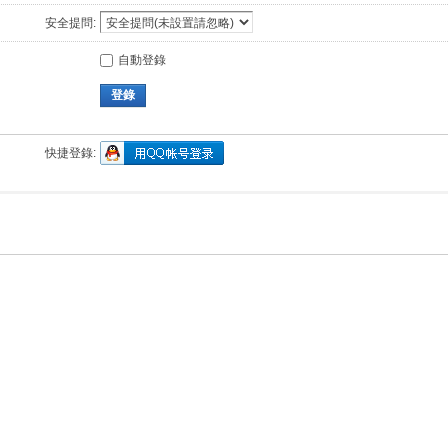
安全提問:
自動登錄
登錄
快捷登錄: