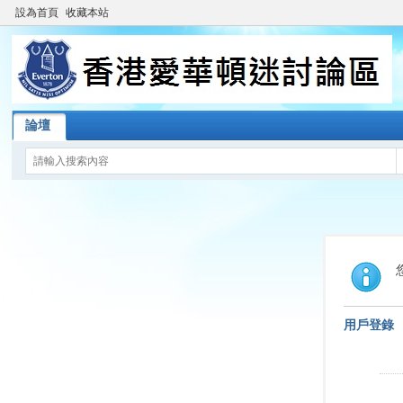
設為首頁
收藏本站
論壇
用戶登錄