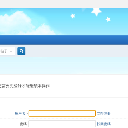
帖子
搜
索
您需要先登錄才能繼續本操作
用戶名
立即註冊
密碼:
找回密碼