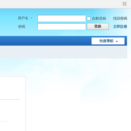
用戶名
自動登錄
找回密碼
登錄
密碼
立即註冊
快捷導航