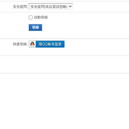
安全提問:
自動登錄
登錄
快捷登錄: