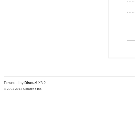
Powered by
Discuz!
X3.2
© 2001-2013
Comsenz Inc.