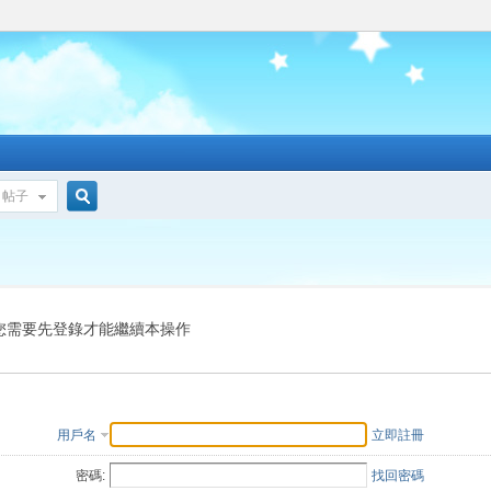
帖子
搜
索
您需要先登錄才能繼續本操作
用戶名
立即註冊
密碼:
找回密碼