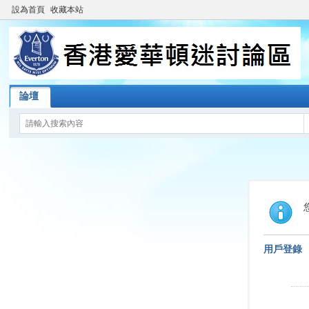
設為首頁
收藏本站
論壇
用戶登錄