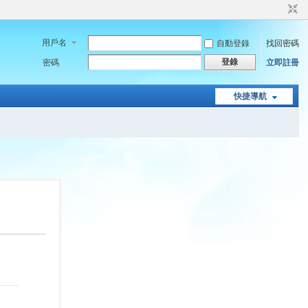
用戶名
自動登錄
找回密碼
登錄
密碼
立即註冊
快捷導航