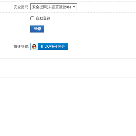
安全提問:
自動登錄
登錄
快捷登錄: