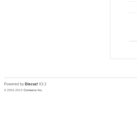
Powered by
Discuz!
X3.2
© 2001-2013
Comsenz Inc.