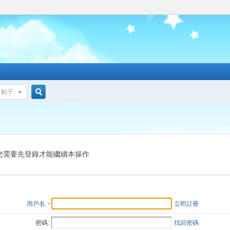
帖子
搜
索
您需要先登錄才能繼續本操作
用戶名
立即註冊
密碼:
找回密碼