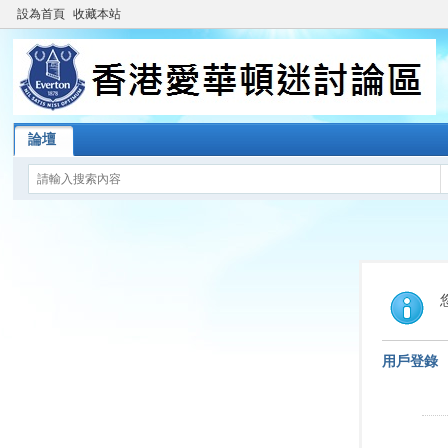
設為首頁
收藏本站
論壇
用戶登錄