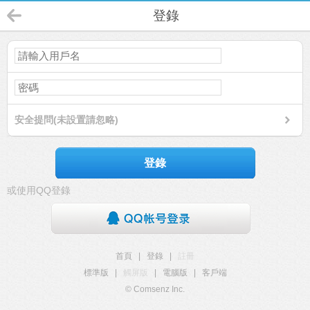
登錄
安全提問(未設置請忽略)
登錄
或使用QQ登錄
首頁
|
登錄
|
註冊
標準版
|
觸屏版
|
電腦版
|
客戶端
© Comsenz Inc.