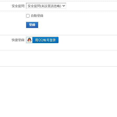
安全提問:
自動登錄
登錄
快捷登錄: