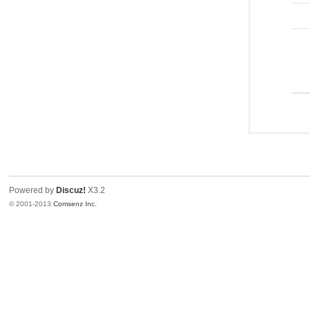
Powered by
Discuz!
X3.2
© 2001-2013
Comsenz Inc.