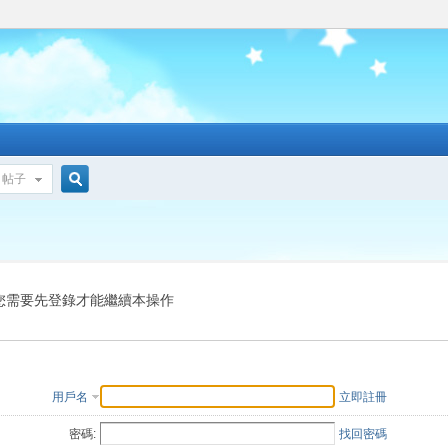
帖子
搜
索
您需要先登錄才能繼續本操作
用戶名
立即註冊
密碼:
找回密碼