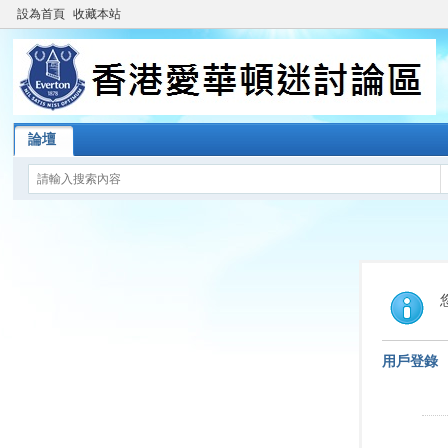
設為首頁
收藏本站
論壇
用戶登錄