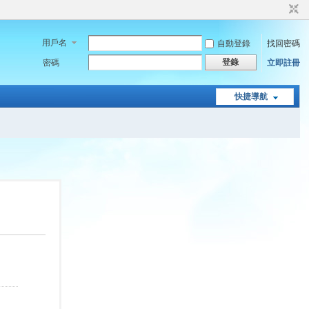
用戶名
自動登錄
找回密碼
登錄
密碼
立即註冊
快捷導航