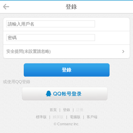
登錄
安全提問(未設置請忽略)
登錄
或使用QQ登錄
首頁
|
登錄
|
註冊
標準版
|
觸屏版
|
電腦版
|
客戶端
© Comsenz Inc.