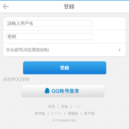
登錄
安全提問(未設置請忽略)
登錄
或使用QQ登錄
首頁
|
登錄
|
註冊
標準版
|
觸屏版
|
電腦版
|
客戶端
© Comsenz Inc.