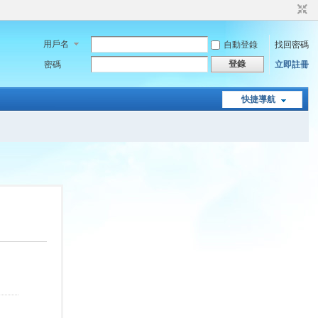
用戶名
自動登錄
找回密碼
登錄
密碼
立即註冊
快捷導航