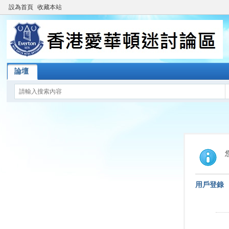
設為首頁
收藏本站
論壇
用戶登錄