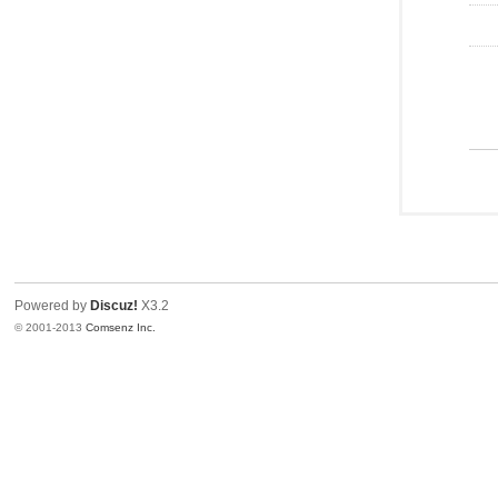
Powered by
Discuz!
X3.2
© 2001-2013
Comsenz Inc.