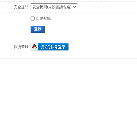
安全提問:
自動登錄
登錄
快捷登錄: