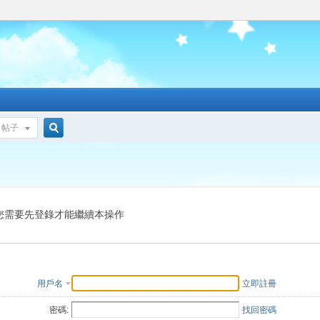
帖子
搜
索
您需要先登錄才能繼續本操作
用戶名
立即註冊
密碼:
找回密碼