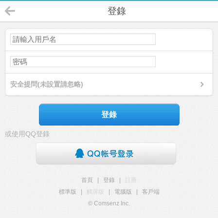
登錄
安全提問(未設置請忽略)
登錄
或使用QQ登錄
首頁
|
登錄
|
註冊
標準版
|
觸屏版
|
電腦版
|
客戶端
© Comsenz Inc.