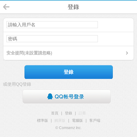
登錄
安全提問(未設置請忽略)
登錄
或使用QQ登錄
首頁
|
登錄
|
註冊
標準版
|
觸屏版
|
電腦版
|
客戶端
© Comsenz Inc.