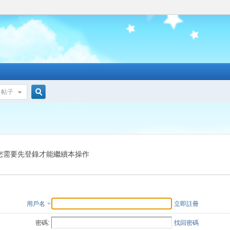
帖子
搜
索
您需要先登錄才能繼續本操作
用戶名
立即註冊
密碼:
找回密碼