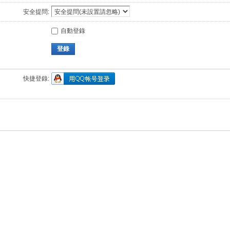
安全提問:
自動登錄
登錄
快捷登錄: