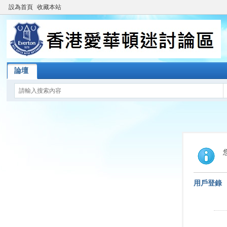
設為首頁
收藏本站
論壇
用戶登錄