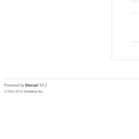
Powered by
Discuz!
X3.2
© 2001-2013
Comsenz Inc.