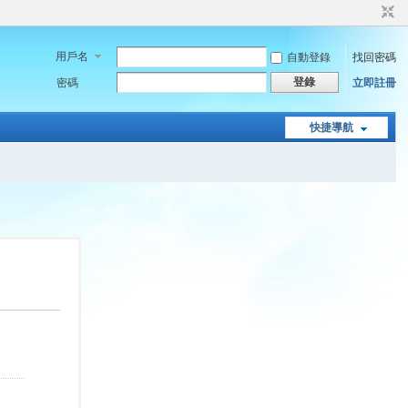
用戶名
自動登錄
找回密碼
登錄
密碼
立即註冊
快捷導航