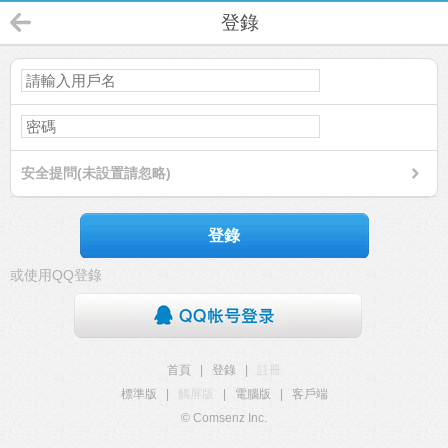
登錄
安全提問(未設置請忽略)
登錄
或使用QQ登錄
首頁
|
登錄
|
註冊
標準版
|
觸屏版
|
電腦版
|
客戶端
© Comsenz Inc.