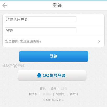
登錄
安全提問(未設置請忽略)
登錄
或使用QQ登錄
首頁
|
登錄
|
註冊
標準版
|
觸屏版
|
電腦版
|
客戶端
© Comsenz Inc.